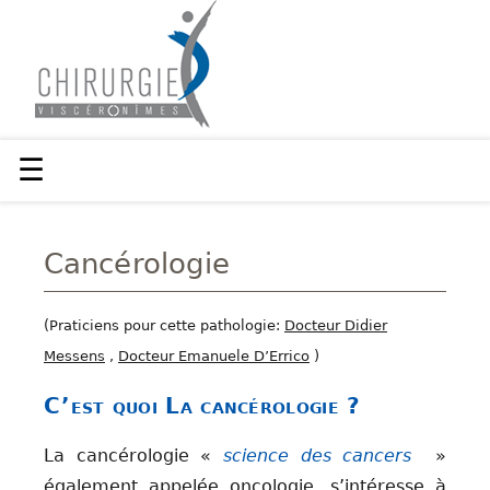
☰
Cancérologie
(Praticiens pour cette pathologie:
Docteur Didier
Messens
,
Docteur Emanuele D’Errico
)
C’est quoi La cancérologie ?
La cancérologie «
science des cancers
»
également appelée oncologie, s’intéresse à