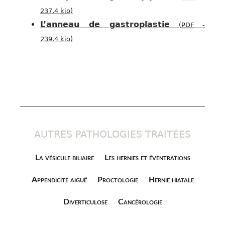
237.4 kio
)
L’anneau de gastroplastie
(
PDF
-
239.4 kio
)
AUTRES PATHOLOGIES TRAITÉES
La vésicule biliaire
Les hernies et éventrations
Appendicite aiguë
Proctologie
Hernie hiatale
Diverticulose
Cancérologie